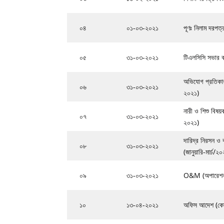
০৪
০১-০৩-২০২১
পূণঃ নিলাম দরপত্র
০৫
৩১-০৩-২০২১
টিএলসিসি সভার কার
অভিযোগ প্রতিকার 
০৬
৩১-০৩-২০২১
২০২১)
নারী ও শিশু বিষয়ক
০৭
৩১-০৩-২০২১
২০২১)
দারিদ্র নিরসন ও ব
০৮
৩১-০৩-২০২১
(জানুয়ারি-মার্চ/২
০৯
৩১-০৩-২০২১
O&M (অপারেশন এন
১০
১৩-০৪-২০২১
অফিস আদেশ
(কো