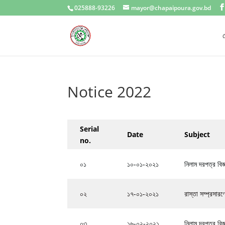
025888-93226
mayor@chapaipoura.gov.bd
প
Notice 2022
Serial
Date
Subject
no.
০১
১০-০১-২০২১
নিলাম দরপত্র বিজ্
০২
১৭-০১-২০২১
রাস্তা সম্প্রসার
০৩
১৬-০২-২০২১
নিলাম দরপত্র বিজ্