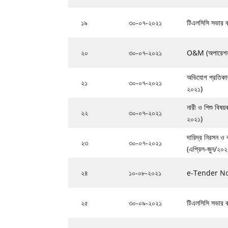
১৯
৩০-০৭-২০২১
টিএলসিসি সভার ক
২০
৩০-০৭-২০২১
O&M (অপারেশন এন
অভিযোগ প্রতিকার
২১
৩০-০৭-২০২১
২০২১)
নারী ও শিশু বিষয়
২২
৩০-০৭-২০২১
২০২১)
দারিদ্র নিরসন ও ব
২৩
৩০-০৭-২০২১
(এপ্রিল-জুন/২০২
২৪
১০-০৮-২০২১
e-Tender No
২৫
৩০-০৯-২০২১
টিএলসিসি সভার কা