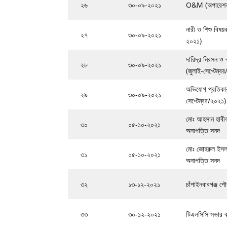
২৬
৩০-০৯-২০২১
O&M (অপারেশন এন
নারী ও শিশু বিষয়
২৭
৩০-০৯-২০২১
২০২১)
দারিদ্র নিরসন ও ব
২৮
৩০-০৯-২০২১
(জুলাই-সেপ্টেম্ব
অভিযোগ প্রতিকার
২৯
৩০-০৯-২০২১
সেপ্টেম্বর/২০২১)
মোঃ আহসান হাবীব, 
৩০
০৫-১০-২০২১
অনাপত্তি সনদ
মোঃ জোহরুল ইসলা
৩১
০৫-১০-২০২১
অনাপত্তি সনদ
৩২
১৩-১২-২০২১
চাঁপাইনবাবগঞ্জ প
৩৩
৩০-১২-২০২১
টিএলসিসি সভার ক