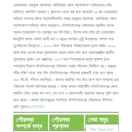
চেয়ারম্যান, মহাকুমা প্রশাসক, অতিরিক্ত জেলা প্রশাসকগণ পর্যায়ক্রমে পৌর
দায়িত্বে আবর্তিত হয়েছেন। জন্মলগ্ন থেকে শুরু করে অদ্যবধি ১৯ জন চেয়ারম্যান
দায়িত্ব পালনের ফাঁকে অর্ন্তবর্তীকালীন সময়ে মহাকুমা প্রশাসক, অতিরিক্ত জেলা
প্রশাসকগণ দায়িত্ব পালন করেছেন। চাঁপাইনবাবগঞ্জ পৌরসভার স্বাধীন দেশের
প্রথম চেয়ারম্যান হন সেরাজুল হক শনি মিয়া। বিশেষ করে পৌর দুই চেয়ারম্যান
জননন্দিত জনাব এহ্সান আলী খান ও আব্দুল মান্নান সেন্টু উন্নয়নের সোপান গড়ে
তুলেছিলেন নিঃসন্দেহে। ২০০০ সালে পরিস্কার পরিচ্ছন্নতায় সুনাম অর্জন, ২০০১
সালে সারা দেশের মধ্যে বৃক্ষরোপনে প্রথম স্থান লাভ করে প্রধানমন্ত্রীর জাতীয়
পুরস্কারে ভূষিত এবং অক্টোবর, ২০১৭ সালে বিশ্বব্যাংক কর্তৃক সুশাসন (গুড
গভার্নেন্স) বিভাগে চাঁপাইনবাবগঞ্জ পৌরসভা শ্রেষ্ঠ পৌরসভা নির্বাচিত হয়। মহানন্দা
নদীর দক্ষিণ পাড়ে গড়ে উঠা চাঁপাইনবাবগঞ্জ পৌরসভা রাজধানী ঢাকা হতে প্রায়
৩২০ কি.মি. পশ্চিমে অবস্থিত। কালের ক্রান্তি পার করে ধাপে ধাপে অগ্রসর হয়ে
পৌরসভা শতবর্ষ অতিক্রম করেছে। আম্র কাননে পরিবেষ্টিত চাঁপাইনবাবগঞ্জ জেলা
প্রাচীন গৌড় বঙ্গের পাল বংশ, সেন বংশ ও হোসেনশাহী আমলের অজস্র স্মৃতি ধারণ
করে আছে। জেলার প্রাণকেন্দ্রে অবস্থিত চাঁপাইনবাবগঞ্জ পৌরসভার ইতিহাস
অতি পুরাতন।
বিস্তারিত
পৌরসভা
পৌরসভা
সেবা সমূহ
সম্পর্কে তথ্য
প্রশাসন
শিক্ষা বিষয়ক তথ্য