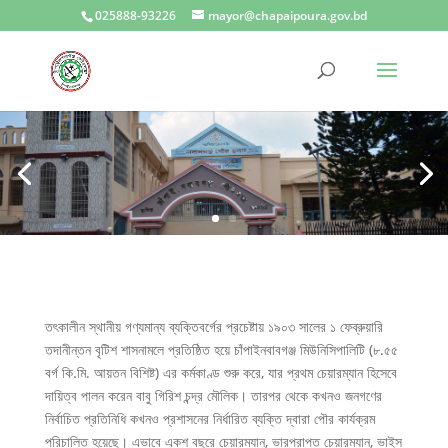
025888-93226
mayor@chapaipoura.gov.bd
তৎকালীন স্থানীয় গণ্যমান্য ব্যক্তিবর্গের প্রচেষ্টায় ১৯০৩ সালের ১ ফেব্রুয়ারি
তদানীন্তন বৃটিশ শাসনামলে প্রতিষ্ঠিত হয়ে চাঁপাইনবাবগঞ্জ মিউনিসিপালিটি (৮.৫৫
বর্গ কি.মি. আয়তন বিশিষ্ট) এর কর্মকাণ্ড শুরু করে, যার প্রথম চেয়ারম্যান হিসেবে
দায়িত্ব পালন করেন বাবু গিরিশ চন্দ্র মৌলিক। তারপর থেকে কখনও জনগণের
নির্বাচিত প্রতিনিধি কখনও প্রশাসনের নির্ধারিত ব্যক্তি দ্বারা পৌর কার্যক্রম
পরিচালিত হয়েছে। এভাবে একশ বছরে চেয়ারম্যান, ভারপ্রাপ্ত চেয়ারম্যান, ভাইস