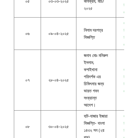
০৫
০৩-০৩-২০২৫
কার্যক্রম, মার্চ/
this
২০২৫
docum
Click h
নিলাম
দরপত্র
to view
০৬
০৯-০৪-২০২৫
বিজ্ঞপ্তি
this
docum
জনাব মোঃ মনিরুল
ইসলাম,
কশাইখানা
Click h
পরিদর্শক এর
to view
০৭
২৮-০৪-২০২৫
চিকিৎসার জন্য
this
ভারত গমন
docum
সংক্রান্ত
আদেশ।
হাট-বাজার ইজারা
Click h
বিজ্ঞপ্তি- বাংলা
to view
০৮
৩০-০৪-২০২৫
১৪৩২ সন (২য়
this
বার)
docum