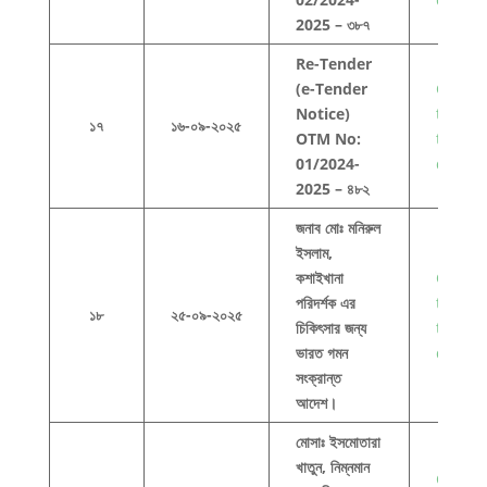
2025 – ৩৮৭
Re-Tender
(e-Tender
Click h
Notice)
to view
১৭
১৬-০৯-২০২৫
OTM No:
this
01/2024-
docum
2025 – ৪৮২
জনাব মোঃ মনিরুল
ইসলাম,
কশাইখানা
Click h
পরিদর্শক এর
to view
১৮
২৫-০৯-২০২৫
চিকিৎসার জন্য
this
ভারত গমন
docum
সংক্রান্ত
আদেশ।
মোসাঃ ইসমোতারা
খাতুন, নিম্নমান
Click h