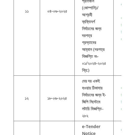
প্রতিষ্ঠান
docum
(কোম্পানি)/
১১
০৪-০৬-২০২৫
আগ্রহী
Click h
ব্যক্তিবর্গ
to view
নির্বাচনের জন্য
this
দরপত্র
docum
প্রস্তাবের
আহ্বান (দরপত্র
বিজ্ঞপ্তি নং-
০১/২০২৪-২০২৫
খ্রি:)
দেয় দর একই
হওয়ায় ঠিকাদার
Click h
নির্বাচনের জন্য ই-
to view
১২
১৮-০৬-২০২৫
জিপি সিস্টেমে
this
লটারি বিজ্ঞপ্তি
–
docum
২৮২
e-Tender
Click h
Notice