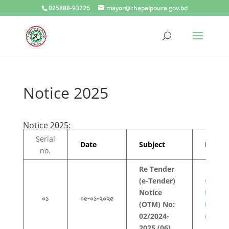
025888-93226
mayor@chapaipoura.gov.bd
Notice 2025
Notice 2025:
Serial
Date
Subject
PDF/D
no.
Re Tender
(e-Tender)
Click h
Notice
to view
০১
০৫-০১-২০২৫
(OTM) No:
this
02/2024-
docum
2025 (06)