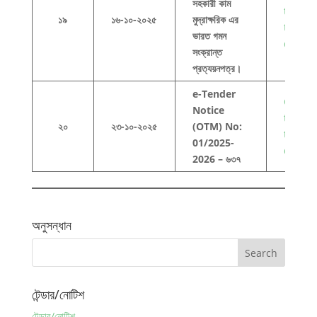
সহকারী কাম
to view
১৯
১৬-১০-২০২৫
মুদ্রাক্ষরিক এর
this
ভারত গমন
docum
সংক্রান্ত
প্রত্যয়নপত্র।
e-Tender
Click h
Notice
to view
২০
২৩-১০-২০২৫
(OTM) No:
this
01/2025-
docum
2026 – ৬৩৭
অনুসন্ধান
টেন্ডার/নোটিশ
টেন্ডার/নোটিশ