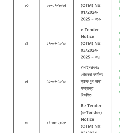
to view
১৩
০৮-০৭-২০২৫
(OTM) No:
this
01/2024-
docum
2025 – ৩১৬
e-Tender
Click h
Notice
to view
১৪
১৭-০৭-২০২৫
(OTM) No:
this
03/2024-
docum
2025 – ৩
২৮
চাঁপাইনবাবগঞ্জ
Click h
পৌরসভা কার্যালয়
to view
১৫
২১-০৭-২০২৫
ব্যাংক বুথ ভাড়া
this
সংক্রান্ত
docum
বিজ্ঞপ্তি
Re-Tender
(e-Tender)
Click h
Notice
to view
১৬
১৪-০৮-২০২৫
(OTM) No:
this
02/2024-
docum