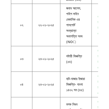
জনাব আপেল,
পাইপ লাইন
Click h
মেকানিক এর
to view
০২
২২-০১-২০২৫
পাসপোর্ট
this
সংক্রান্ত
docum
অনাপত্তি সনদ
(NO
C)
Click h
লটারী বিজ্ঞপ্তি
to view
০৩
২৩-০১-২০২৫
(৫৪)
this
docum
Click h
হাট-বাজার ইজারা
to view
০৪
২৩-০১-২০২৫
বিজ্ঞপ্তি- বাংলা
this
১৪৩২ সন (৪৫)
docum
Click h
মশক নিধন
to view