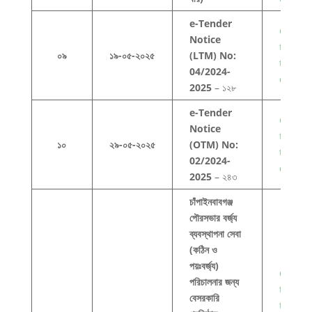
e-Tender
Click h
Notice
to view
০৯
১৯-০৫-২০২৫
(LTM) No:
this
04/2024-
docum
2025
– ১২৮
e-Tender
Click h
Notice
to view
১০
২৯-০৫-২০২৫
(OTM) No:
this
02/2024-
docum
2025
– ২৪৩
চাঁপাইনবাবগঞ্জ
পৌরসভার বর্জ্য
ব্যবস্থাপনা সেবা
(কঠিন ও
পয়ঃবর্জ্য)
Click h
পরিচালনার জন্য
to view
বেসরকারি
this