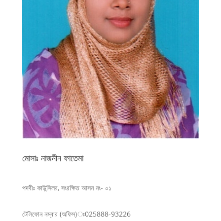
মোসাঃ নাজনীন ফাতেমা
পদবীঃ কাউন্সিলর, সংরক্ষিত আসন নং- ০১
টেলিফোন নম্বার (অফিস)ঃ025888-93226