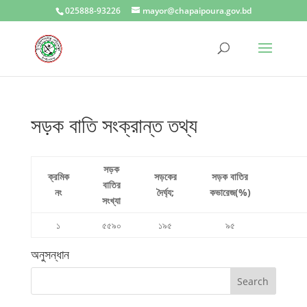
025888-93226
mayor@chapaipoura.gov.bd
সড়ক বাতি সংক্রান্ত তথ্য
সড়ক
ক্রমিক
সড়কের
সড়ক বাতির
বাতির
নং
দৈর্ঘ্য
;
কভারেজ(%)
সংখ্যা
১
৫৫৯০
১৯৫
৯৫
অনুসন্ধান