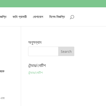
্ঞপ্তি
ফটো গ্যালারী
যোগাযোগ
বিশেষ বিজ্ঞপ্তি
অনুসন্ধান
টেন্ডার/নোটিশ
িষয়ক
টেন্ডার/নোটিশ
া এবং