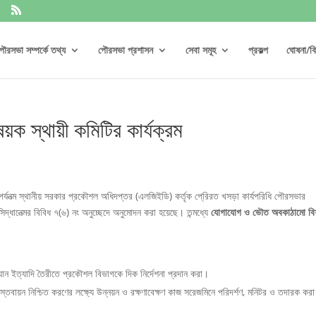
ৌরসভা সম্পর্কে তথ্য
পৌরসভা প্রশাসন
সেবা সমূহ
প্রকল্প
ঘোষনা/বিজ
 স্থায়ী কমিটির কার্যক্রম
া পর্যনত্ম স্থানীয় সরকার প্রকৌশল অধিদপ্তর (এলজিইডি) কর্তৃক পে্রিরত খসড়া কার্যপরিধি পৌরসভার
্ধানেত্মর বিবিধ ৭(৬) নং অনুচ্ছেদে অনুমোদন করা হয়েছে। তন্মধ্যে
যোগাযোগ
ও
ভৌত
অবকাঠামো
ব
।
্যান ইত্যাদি তৈরীতে প্রকৌশল বিভাগকে দিক নির্দেশনা প্রদান করা।
স্তবায়ন নিশ্চিত করণের লক্ষ্যে উন্নয়ন ও রক্ষণাবেক্ষণ কাজ সরেজমিনে পরিদর্শণ, মনিটর ও তদারক কর