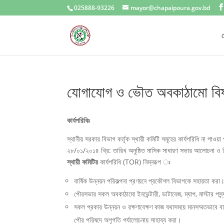
025888-93226
mayor@chapaipoura.gov.bd
প
যোগাযোগ ও ভৌত অবকাঠামো বিষয়ক
কার্যপরিধিঃ
স্থানীয় সরকার বিভাগ কর্তৃক স্থায়ী কমিটি সমূহের কার্যপরিধি না পাওয়
২৮/০১/২০১৪ খ্রি: তারিখ অনুষ্ঠিত মাসিক সাধারণ সভার আলোচনা ও সিদ
স্থায়ী
কমিটির
কার্যপরিধি (TOR) নিম্নরূপ ঃ
বার্ষিক উন্নয়ন পরিকল্পনা প্রণয়নে প্রকৌশল বিভাগকে সহায়তা করা
পৌরসভার সকল অবকাঠামো ইনভেন্টারী, ডাটাবেজ, ম্যাপ, মাস্টার পস্ন
সকল প্রকার উন্নয়ন ও রক্ষণাবেক্ষণ কাজ যথাসময়ে মানসম্মতভাবে বা
পৌর পরিষদে অগৃগতি পর্যালোচনায় সাহায্য করা।