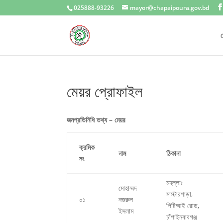
025888-93226
mayor@chapaipoura.gov.bd
প
মেয়র প্রোফাইল
জনপ্রতিনিধি তথ্য – মেয়র
ক্রমিক
নাম
ঠিকানা
নং
মহল্লাঃ
মোহাম্মদ
মাস্টারপাড়া,
০১
নজরুল
পিটিআই রোড,
ইসলাম
চাঁপাইনবাবগঞ্জ