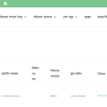
ৌরসভা সম্পর্কে তথ্য
পৌরসভা প্রশাসন
সেবা সমূহ
প্রকল্প
ঘোষনা/বিজ
নির্বাচন
শিক্ষাগত
মোবাইল নাম্বার
এর
জন্ম তারিখ
View
যোগ্যতা
নাম
০১৭০৮-৬২৩৩২১
এম.এ
০১/০৬/১৯৬০
বিস্তারি