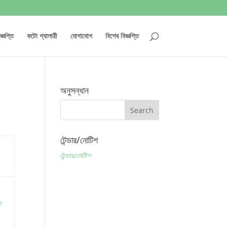
্ঞপ্তি
ফটো গ্যালারী
যোগাযোগ
বিশেষ বিজ্ঞপ্তি
অনুসন্ধান
টেন্ডার/নোটিশ
টেন্ডার/নোটিশ
ত