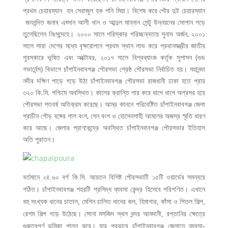
প্রথম চেয়ারম্যান হন সেরাজুল হক শনি মিয়া। বিশেষ করে পৌর দুই চেয়ারম্যান
জননন্দিত জনাব এহ্সান আলী খান ও আব্দুল মান্নান সেন্টু উন্নয়নের সোপান গড়ে
তুলেছিলেন নিঃসন্দেহে। ২০০০ সালে পরিস্কার পরিচ্ছন্নতায় সুনাম অর্জন, ২০০১
সালে সারা দেশের মধ্যে বৃক্ষরোপনে প্রথম স্থান লাভ করে প্রধানমন্ত্রীর জাতীয়
পুরস্কারে ভূষিত এবং অক্টোবর, ২০১৭ সালে বিশ্বব্যাংক কর্তৃক সুশাসন (গুড
গভার্নেন্স) বিভাগে চাঁপাইনবাবগঞ্জ পৌরসভা শ্রেষ্ঠ পৌরসভা নির্বাচিত হয়। মহানন্দা
নদীর দক্ষিণ পাড়ে গড়ে উঠা চাঁপাইনবাবগঞ্জ পৌরসভা রাজধানী ঢাকা হতে প্রায়
৩২০ কি.মি. পশ্চিমে অবস্থিত। কালের ক্রান্তি পার করে ধাপে ধাপে অগ্রসর হয়ে
পৌরসভা শতবর্ষ অতিক্রম করেছে। আম্র কাননে পরিবেষ্টিত চাঁপাইনবাবগঞ্জ জেলা
প্রাচীন গৌড় বঙ্গের পাল বংশ, সেন বংশ ও হোসেনশাহী আমলের অজস্র স্মৃতি ধারণ
করে আছে। জেলার প্রাণকেন্দ্রে অবস্থিত চাঁপাইনবাবগঞ্জ পৌরসভার ইতিহাস
অতি পুরাতন।
বর্তমানে ২৪.৬০ বর্গ কি.মি. আয়তন বিশিষ্ট পৌরসভাটি ১৫টি ওয়ার্ডের সমন্বয়ে
গঠিত। চাঁপাইনবাবগঞ্জ শহরটি প্রসিদ্ধ ব্যবসা কেন্দ্র হিসেবে পরিগণিত। এখানে
বহু সংখ্যক ধানের চাতাল, মেশিন চালিত ধানের কল, হিমাগার, কাঁসা ও পিতল শিল্প,
রেশম শিল্প গড়ে উঠেছে। সোনা মসজিদ স্থল বন্দর আমদানী, রপ্তানির ক্ষেত্রে
গুরুত্বপূর্ণ ভূমিকা পালন করে। যার প্রভাবে চাঁপাইনবাবগঞ্জ জেলাতে ব্যবসা-