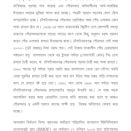
বাণিজ্যের প্রসার লাভ করেছে এবং পৌরসভার অধিবাসীদের আর্থ-সামাজিক
উন্নয়নে সহায়ক ভূমিকা পালন করে যাচ্ছে। শহরটি প্রধান সড়কের কোল ঘেঁসে
সম্প্রসারিত হচ্ছে। চাঁপাইনবাবগঞ্জ পৌরসভা প্রতিষ্ঠার সময় পৌর এলাকায় কোন
পাকা রাস্তা ছিল না। ১৯৩৪-৩৫ সালে ভারতবর্ষের ব্রিটিশ তেল কোম্পানী সমগ্র
ভারতের পৌরসভাগুলোকে তাদের লাভের অংশ থেকে কিছু অনুদান বরাদ্দ প্রদান
করেন পৌর এলাকার রাস্তা উন্নয়নের জন্য। চাঁপাইনবাবগঞ্জ পৌরসভা সেই সময়
২০০০/- (দুই হাজার) টাকা বরাদ্দ পায়। সেই টাকায় তৎকালীন পৌর চেয়ারম্যান
গঙ্গাচরণ বাবু হাসপাতাল থেকে বড় ইন্দারা পর্যন্ত (গোদাগাড়ী রোড) পিচ ঢালা
রাস্তা তৈরী করেন, যা চাঁপাইনবাবগঞ্জ পৌরসভার প্রথম তৈরী করা পাকা রাস্তা।
১৯৬২ সালের পূর্ব পর্যন্ত প্রায় প্রতি বছর হাসপাতাল থেকে রেল স্টেশন অবধি
খোয়া সুরকির রাস্তা তৈরী করা হতো আর ধান উঠার সময় গরুর গাড়ি চলাচলের
ফলে সে রাস্তা নষ্ট হয়ে যেত। ১৯৬২ সাল থেকে ১৯৬৮ সাল পর্যন্ত সময়ে
চাঁপাইনবাবগঞ্জ পৌরসভার রাস্তাঘাটের প্রভুত উন্নতি হয়। সে সময় সড়ক
আলোকিত করার জন্য কেরোসিন তেলের বাতি ব্যবহার করা হতো যা আজও
পৌরসভার দু একটি স্থানে কালের সাক্ষী হয়ে নিজের অস্তিত্ব ঘোষণা করে
যাচ্ছে।
আবহমান বির্বতনে বিশ্ব ব্যাংকের অর্থায়নে পরিচালিত বাংলাদেশ মিউনিসিপ্যাল
ডেভেলপ্মেন্ট ফান্ড (BMDF) এর অর্থায়নে ২৭ এপ্রিল ২০০৫ হতে হাইপ্রেসার