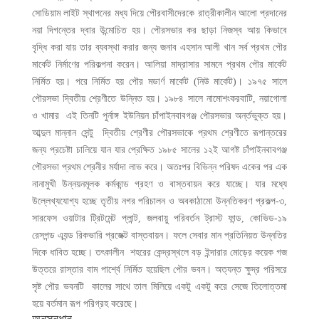
সোডিয়াম লাইট স্থাপনের মধ্য দিয়ে পৌরবাসীদেরকে রাত্রীকালীন আলো প্রদানের
নয়া দিগন্তের দ্বার উন্মোচিত হয়। পৌরসভার কর ছাড়া নিজস্ব আয় কিভাবে
বৃদ্ধি করা যায় তার ব্যবস্থা করার জন্য জনাব এহসান আলী খান সর্ব প্রথম পৌর
মার্কেট নির্মাণের পরিকল্পনা করেন। আলিয়া মাদ্রাসার সামনে প্রথম পৌর মার্কেট
নির্মিত হয়। পরে নির্মিত হয় পৌর মডার্ণ মার্কেট (নিউ মার্কেট)। ১৯৭৫ সালে
পৌরসভা দ্বিতীয় শ্রেণীতে উন্নিত হয়। ১৯৮৪ সালে নামোশংকরবাটি, নয়াগোলা
ও খামার এই তিনটি পুর্নাঙ্গ ইউনিয়ন চাঁপাইনবাবগঞ্জ পৌরসভার অর্ন্তভুক্ত হয়।
আব্দুল মান্নান সেন্টু দ্বিতীয় শ্রেণীর পৌরসভাকে প্রথম শ্রেণীতে রূপান্তরের
জন্য প্রচেষ্টা চালিয়ে যান যার প্রেক্ষিত ১৯৮৫ সালের ১২ই আগষ্ট চাঁপাইনবাবগঞ্জ
পৌরসভা প্রথম শ্রেনীর মর্যাদা লাভ করে। অতঃপর বিভিন্ন পরিষদ একের পর এক
নানামুখী উন্নয়নমূলক কর্মকান্ড গ্রহণ ও বাস্তবায়ন করে যাচ্ছে। যার মধ্যে
উল্লেখ্যযোগ্য হচ্ছে তৃতীয় নগর পরিচালন ও অবকাঠামো উন্নতিকরণ প্রকল্প-৩,
সারফেস ওয়াটার ট্রিটমেন্ট প্লান্ট, জলবায়ু পরিবর্তন ট্রাস্ট ফান্ড, কোভিড-১৯
রেসপন্ড এ্যন্ড রিকভারি প্রজেক্ট বাস্তবায়ন। ফলে সেবার মান প্রতিনিয়ত উন্নতির
দিকে ধাবিত হচ্ছে। তৎকালীন শহরের কেন্দ্রস্থলে বড় ইন্দারার মোড়ের কয়েক গজ
উত্তরে রাস্তার বাম পার্শ্বে নির্মিত হয়েছিল পৌর ভবন। অত্যন্ত ক্ষুদ্র পরিসরে
সৃষ্ট পৌর ভবনটি কালের সাথে তাল মিলিয়ে একটু একটু করে সেজে তিলোত্তমা
হয়ে বর্তমান রূপ পরিগ্রহ করেছে।
অনুসন্ধান