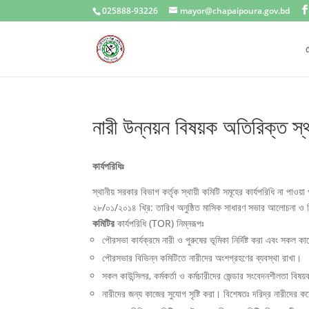
025888-93226
mayor@chapaipoura.gov.bd
প
নারী উন্নয়ন বিষয়ক অতিরিক্ত স্থা
কার্যপরিধি
স্থানীয় সরকার বিভাগ কর্তৃক স্থায়ী কমিটি সমূহের কার্যপরিধি না পাওয়
২৮/০১/২০১৪ খ্রি: তারিখ অনুষ্ঠিত মাসিক সাধারণ সভার আলোচনা ও সিদ
কমিটির
কার্যপরিধি (TOR) নিম্নরূপঃ
পৌরসভা কার্যক্রমে নারী ও পুরুষের ভূমিকা নির্দিষ্ট করা এবং সকল 
পৌরসভার বিভিন্ন কমিটিতে নারীদের অংশগ্রহণের ব্যবস্থা রাখা।
সকল কাউন্সিলর, কর্মকর্তা ও কর্মচারীদের জেন্ডার সংবেদনশীলতা বিষয়
নারীদের জন্য কাজের সুযোগ সৃষ্টি করা। বিশেষতঃ দরিদ্র নারীদের কর্