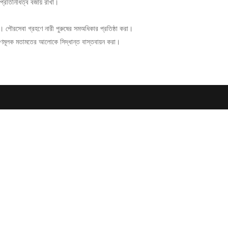
 প্রতিনিধিত্ব বজায় রাখা।
খা। পৌরসেবা গ্রহণে নারী পুরুষের সমঅধিকার প্রতিষ্ঠা করা।
গঠণমূলক মতামতের আলোকে সিদ্ধান্ত বাস্তবায়ন করা।