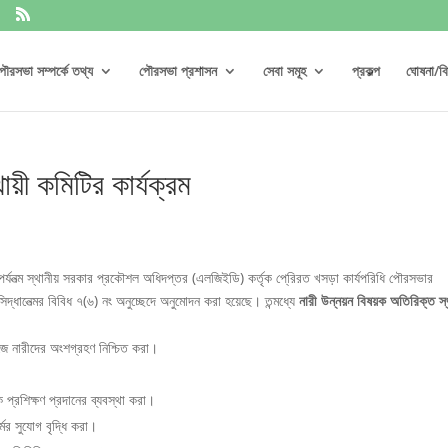
ৌরসভা সম্পর্কে তথ্য
পৌরসভা প্রশাসন
সেবা সমূহ
প্রকল্প
ঘোষনা/বিজ
য়ী কমিটির কার্যক্রম
া পর্যনত্ম স্থানীয় সরকার প্রকৌশল অধিদপ্তর (এলজিইডি) কর্তৃক পে্রিরত খসড়া কার্যপরিধি পৌরসভার
্ধানেত্মর বিবিধ ৭(৬) নং অনুচ্ছেদে অনুমোদন করা হয়েছে। তন্মধ্যে
নারী
উন্নয়ন
বিষয়ক
অতিরিক্ত
স
কাজে নারীদের অংশগ্রহণ নিশ্চিত করা।
ক প্রশিক্ষণ প্রদানের ব্যবস্থা করা।
মের সুযোগ বৃদ্ধি করা।