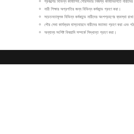
প্রকল্পের বিভিন্ন কমিটিসহ পৌরসভার নিজস্ব কমিটিগুলিতে নারীদের
নারী শিক্ষার অগ্রগতির জন্য বিভিন্ন কর্মকান্ড গ্রহণ করা।
সচেতনতামূলক বিভিন্ন কর্মকান্ডে নারীদের অংশগ্রহণের ব্যবস্থা রা
পৌর সেবা কার্যক্রম বাস্তবায়নে নারীদের মতামত গ্রহণ করা এবং 
অন্যান্য সংশি­ষ্ট বিষয়াদি সম্পর্কে সিদ্ধান্ত গ্রহণ করা।