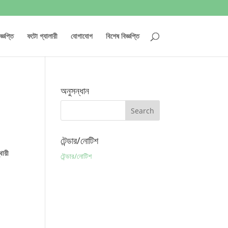
্ঞপ্তি
ফটো গ্যালারী
যোগাযোগ
বিশেষ বিজ্ঞপ্তি
অনুসন্ধান
টেন্ডার/নোটিশ
্থায়ী
টেন্ডার/নোটিশ